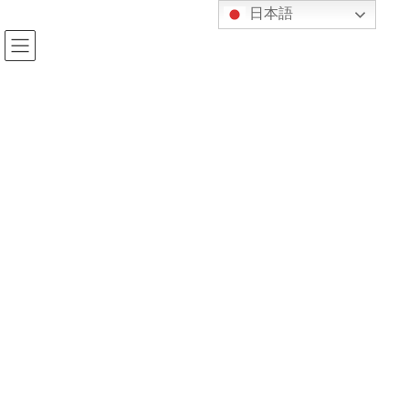
コ
ナ
日本語
ン
ビ
テ
ゲ
ン
ー
ツ
シ
へ
ョ
投稿
ス
ン
キ
に
ッ
移
プ
動
HOME
アンケートご協力のお願い
一輝卒論アンケートQRコード2025
2025年11月20日
kijukan
一輝卒論アンケートQRコード2025