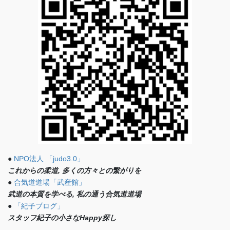
●
NPO法人 「judo3.0」
これからの柔道, 多くの方々との繋がりを
●
合気道道場「武産館」
武道の本質を学べる, 私の通う合気道道場
●
「紀子ブログ」
スタッフ紀子の小さなHappy探し