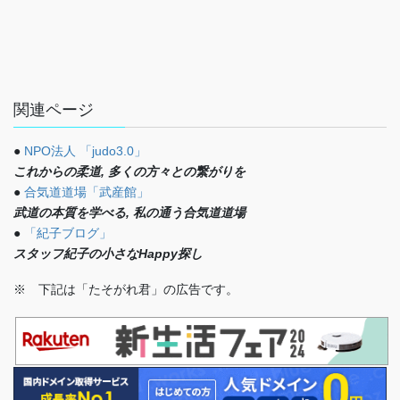
関連ページ
●
NPO法人 「judo3.0」
これからの柔道, 多くの方々との繋がりを
●
合気道道場「武産館」
武道の本質を学べる, 私の通う合気道道場
●
「紀子ブログ」
スタッフ紀子の小さなHappy探し
※ 下記は「たそがれ君」の広告です。