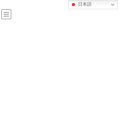
コ
ナ
日本語
ン
ビ
テ
ゲ
ン
ー
ツ
シ
へ
ョ
ス
ン
キ
に
ッ
移
プ
動
Previous
Next
ルート開発株式会社
海鮮割烹「あたご」