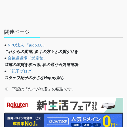
関連ページ
●
NPO法人 「judo3.0」
これからの柔道, 多くの方々との繋がりを
●
合気道道場「武産館」
武道の本質を学べる, 私の通う合気道道場
●
「紀子ブログ」
スタッフ紀子の小さなHappy探し
※ 下記は「たそがれ君」の広告です。