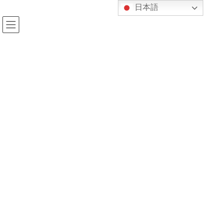
コ
ナ
日本語
ン
ビ
テ
ゲ
ン
ー
ツ
シ
へ
ョ
新着情報
ス
ン
キ
に
ッ
移
プ
動
HOME
新着情報
玄米酵素のご紹介
2022年1月19日
kijukan
新着情報
玄米酵素のご紹介
アフターコロナというよりはむしろ、ウィズコロナのこれから
の時代、免疫力の低下を防ぐために、紀柔館での柔道を通じての
定期的な運動と共に、栄養・睡眠についても十分気を配りたいも
のです。