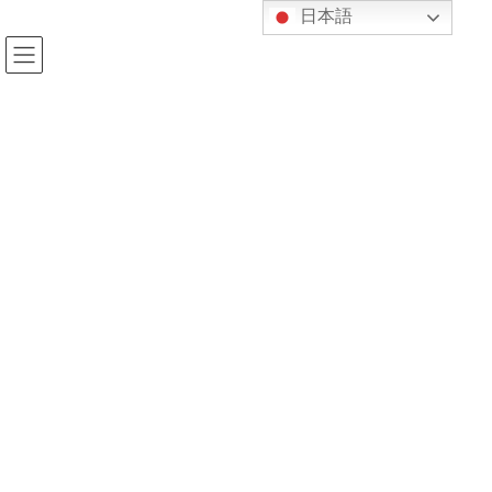
コ
ナ
日本語
ン
ビ
テ
ゲ
ン
ー
ツ
シ
へ
ョ
投稿
ス
ン
キ
に
ッ
移
プ
動
HOME
げん紀の喫茶スペース
61f20dd29dcc9cd0ea7aa47f6076bb37
2019年6月28日
kijukan
61f20dd29dcc9cd0ea7aa47f6076bb3
7