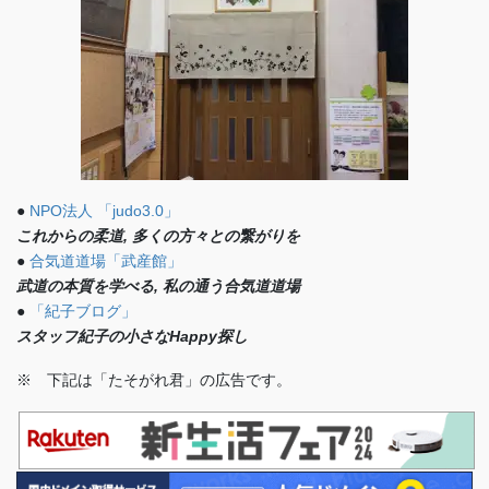
●
NPO法人 「judo3.0」
これからの柔道, 多くの方々との繋がりを
●
合気道道場「武産館」
武道の本質を学べる, 私の通う合気道道場
●
「紀子ブログ」
スタッフ紀子の小さなHappy探し
※ 下記は「たそがれ君」の広告です。