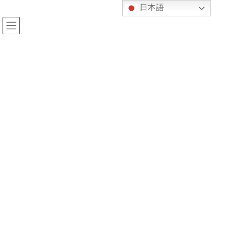
コ
ナ
日本語
ン
ビ
テ
ゲ
ン
ー
ツ
シ
へ
ョ
投稿
ス
ン
キ
に
ッ
移
プ
動
HOME
イギリス人柔道家親子来塾！
1697491697964~2
2023年10月17日
kijukan
1697491697964~2