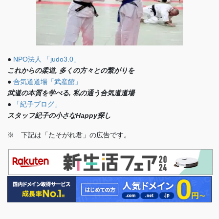
●
NPO法人 「judo3.0」
これからの柔道, 多くの方々との繋がりを
●
合気道道場「武産館」
武道の本質を学べる, 私の通う合気道道場
●
「紀子ブログ」
スタッフ紀子の小さなHappy探し
※ 下記は「たそがれ君」の広告です。