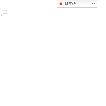
コ
ナ
日本語
ン
ビ
テ
ゲ
ン
ー
ツ
シ
へ
ョ
投稿
ス
ン
キ
に
ッ
移
プ
動
HOME
中高勉強クラス塾生へ
9d19197b470c1714858887f2ec27a51d
2020年3月5日
kijukan
9d19197b470c1714858887f2ec27a5
1d