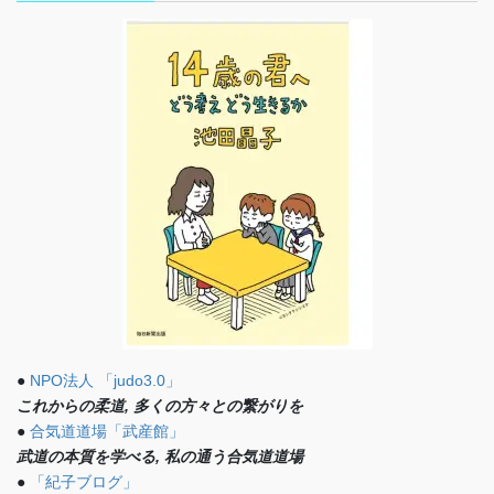
●
NPO法人 「judo3.0」
これからの柔道, 多くの方々との繋がりを
●
合気道道場「武産館」
武道の本質を学べる, 私の通う合気道道場
●
「紀子ブログ」