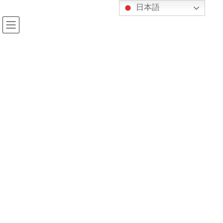
コ
ナ
日本語
ン
ビ
テ
ゲ
ン
ー
ツ
シ
へ
ョ
新着情報
ス
ン
キ
に
ッ
移
プ
動
HOME
新着情報
今回の引落手続きについて
2020年4月6日
kijukan
新着情報
今回の引落手続きについて
いよいよ新年度、学校教育が再開しようとしています！今回、
子供たちは、学校生活の意義を改めて感じたのではないでしょう
か。
さて、月謝に関しまして、以前「お知らせ」の欄でご案内