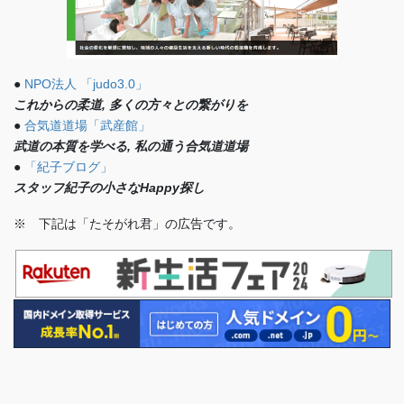
●
NPO法人 「judo3.0」
これからの柔道, 多くの方々との繋がりを
●
合気道道場「武産館」
武道の本質を学べる, 私の通う合気道道場
●
「紀子ブログ」
スタッフ紀子の小さなHappy探し
※ 下記は「たそがれ君」の広告です。