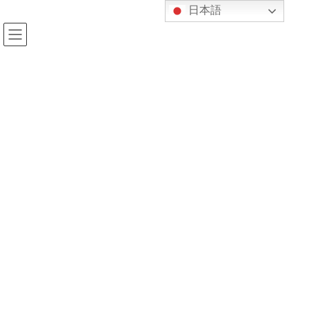
コ
ナ
日本語
ン
ビ
テ
ゲ
ン
ー
ツ
シ
へ
ョ
投稿
ス
ン
キ
に
ッ
移
プ
動
HOME
今月のReSPについて
東京保健医療大 和歌山看護学部サイト
2021年3月12日
kijukan
東京保健医療大 和歌山看護学部サ
イト