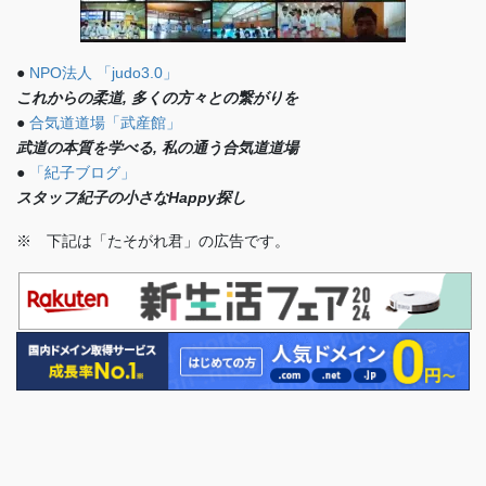
●
NPO法人 「judo3.0」
これからの柔道, 多くの方々との繋がりを
●
合気道道場「武産館」
武道の本質を学べる, 私の通う合気道道場
●
「紀子ブログ」
スタッフ紀子の小さなHappy探し
※ 下記は「たそがれ君」の広告です。