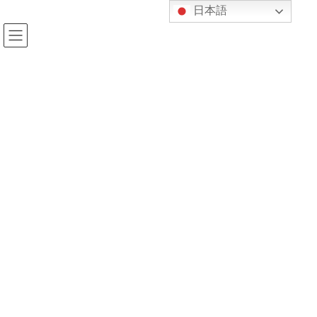
コ
ナ
日本語
ン
ビ
テ
ゲ
ン
ー
ツ
シ
へ
ョ
投稿
ス
ン
キ
に
ッ
移
プ
動
HOME
リモート合同錬成ご報告
fcfbaf39a35be2087c1bfda42a9ad8f2
2020年12月6日
kijukan
fcfbaf39a35be2087c1bfda42a9ad8f2