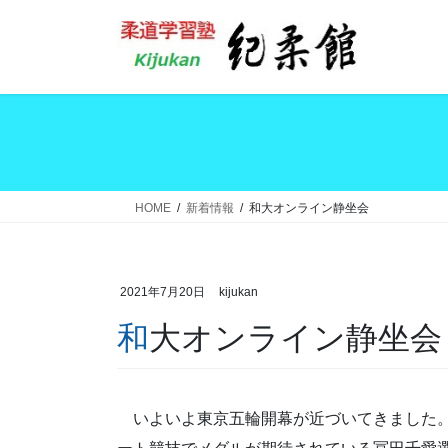
コ
ナ
ン
ビ
テ
ゲ
ン
ー
ツ
シ
へ
ョ
ス
ン
キ
に
ッ
移
HOME
新着情報
和大オンライン静坐会
プ
動
2021年7月20日
kijukan
和大オンライン静坐会
いよいよ東京五輪開幕が近づいてきました。