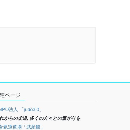
連ページ
NPO法人 「judo3.0」
れからの柔道, 多くの方々との繋がりを
合気道道場「武産館」