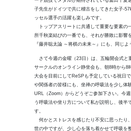
ート競技でメダルが期待されている冨田千愛
子先生がドイツで共に稽古をしてきた女子-57
ッセル選手の活躍も楽しみです。
トップアスリートに共通して重要な要素の一
所千秋楽結びの一番でも、それが勝敗に影響
『藤井聡太論 ～将棋の未来～』にも、同じよ
さて今週の金曜（23日）は、五輪開会式と
サークルのオンライン静坐会も、朝8時から8
大会を目前にしてReSPも予定している祝日
や関係者の皆様にも、坐禅の呼吸法を少し体
URL（Zoom）からどうぞご参加下さい。
う呼吸法や坐り方について私が説明し、後半で
す。
何かとストレスを感じたり不安に思ったり、
世の中ですが、少し心を落ち着かせて呼吸を