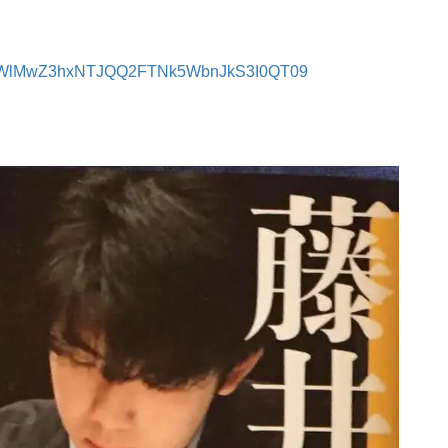
pwd=WlMwZ3hxNTJQQ2FTNk5WbnJkS3I0QT09