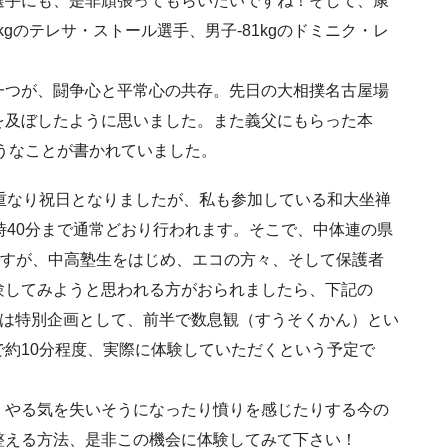
選手にも、是非頑張ってもらいたいですね！そして、康
kgのテレサ・ストール選手、男子-81kgのドミニク・レ
つが、闘争心と平常心の共存。先日の大相撲名古屋場
を及ぼしたように思いました。また義父にもらった本
うなことが書かれていました。
重なり祝日となりましたが、私も参加している和大坐禅
時40分まで通常どおり行われます。そこで、中体連の県
ですが、中高塾生をはじめ、エコの方々、そして保護者
験してみようと思われる方がおられましたら、下記の
今週は特別企画として、前半で数息観（すうそくかん）とい
約10分程度、実際に体験していただくという予定で
やる気を失いそうになったり憤りを感じたりする今の
整える方法、是非この機会に体験してみて下さい！