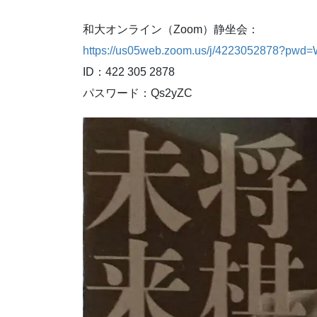
和大オンライン（Zoom）静坐会：
https://us05web.zoom.us/j/4223052878?
ID：422 305 2878
パスワード：Qs2yZC