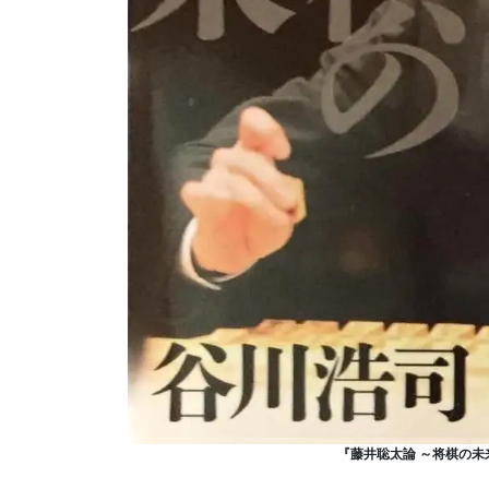
『藤井聡太論 ～将棋の未