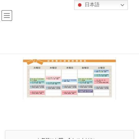
コ
ナ
日本語
ン
ビ
テ
ゲ
ン
ー
ツ
シ
へ
ョ
ス
ン
HOME
塾案内
塾生募集
キ
に
ッ
移
プ
動