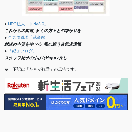
●
NPO法人 「judo3.0」
これからの柔道, 多くの方々との繋がりを
●
合気道道場「武産館」
武道の本質を学べる, 私の通う合気道道場
●
「紀子ブログ」
スタッフ紀子の小さなHappy探し
※ 下記は「たそがれ君」の広告です。