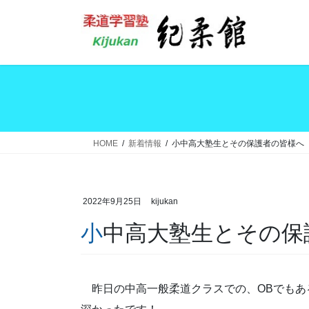
コ
ナ
ン
ビ
テ
ゲ
ン
ー
ツ
シ
へ
ョ
ス
ン
キ
に
ッ
移
HOME
新着情報
小中高大塾生とその保護者の皆様へ
プ
動
2022年9月25日
kijukan
小中高大塾生とその
昨日の中高一般柔道クラスでの、OBでもあ