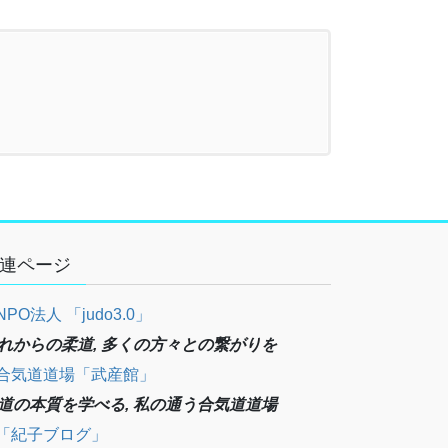
連ページ
NPO法人 「judo3.0」
れからの柔道, 多くの方々との繋がりを
合気道道場「武産館」
道の本質を学べる, 私の通う合気道道場
「紀子ブログ」