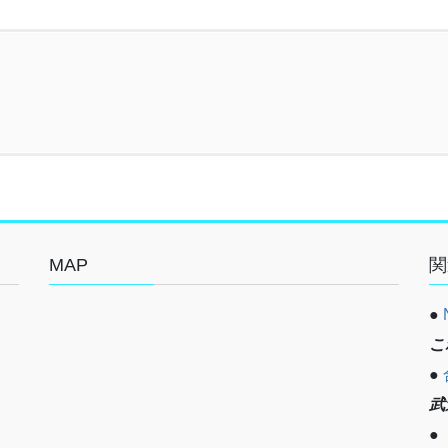
MAP
関
●
こ
●
武
●