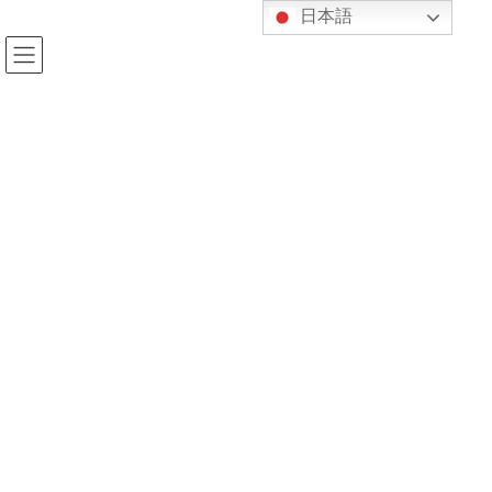
コ
ナ
日本語
ン
ビ
テ
ゲ
ン
ー
ツ
シ
へ
ョ
投稿
ス
ン
キ
に
ッ
移
プ
動
HOME
小学生クリスマス会
IMG_4023-2
2025年12月26日
kijukan
IMG_4023-2