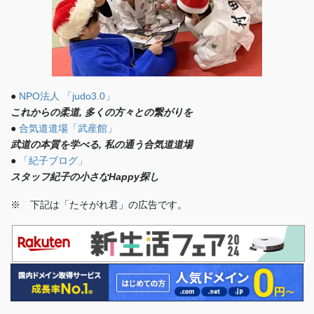
●
NPO法人 「judo3.0」
これからの柔道, 多くの方々との繋がりを
●
合気道道場「武産館」
武道の本質を学べる, 私の通う合気道道場
●
「紀子ブログ」
スタッフ紀子の小さなHappy探し
※ 下記は「たそがれ君」の広告です。