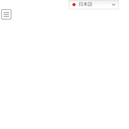
コ
ナ
日本語
ン
ビ
テ
ゲ
ン
ー
ツ
シ
へ
ョ
投稿
ス
ン
キ
に
ッ
移
プ
動
HOME
小6塾生・保護者の皆様へ
IMG_2025-01-25-09-07-16-122
2025年1月26日
kijukan
IMG_2025-01-25-09-07-16-122