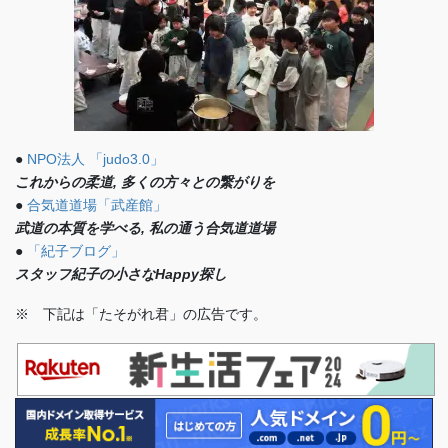
●
NPO法人 「judo3.0」
これからの柔道, 多くの方々との繋がりを
●
合気道道場「武産館」
武道の本質を学べる, 私の通う合気道道場
●
「紀子ブログ」
スタッフ紀子の小さなHappy探し
※ 下記は「たそがれ君」の広告です。