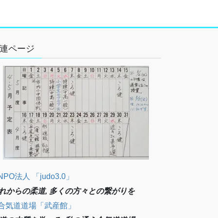
連ページ
NPO法人 「judo3.0」
れからの柔道, 多くの方々との繋がりを
合気道道場「武産館」