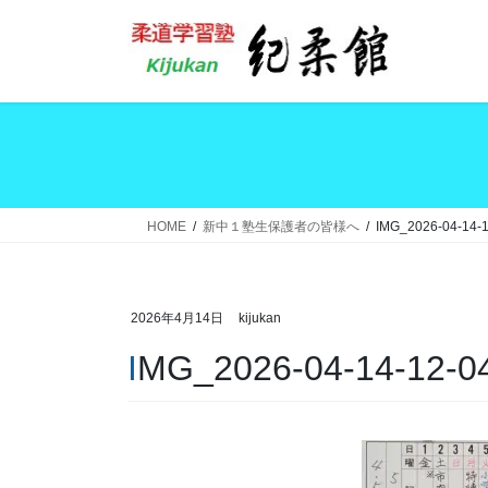
コ
ナ
ン
ビ
テ
ゲ
ン
ー
ツ
シ
へ
ョ
ス
ン
キ
に
ッ
移
HOME
新中１塾生保護者の皆様へ
IMG_2026-04-14-1
プ
動
2026年4月14日
kijukan
IMG_2026-04-14-12-0