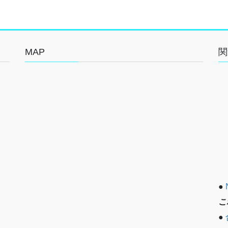
MAP
関
●
こ
●