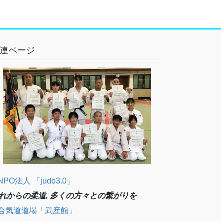
連ページ
NPO法人 「judo3.0」
れからの柔道, 多くの方々との繋がりを
合気道道場「武産館」