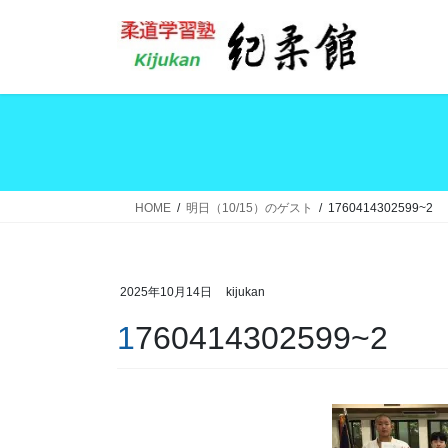
コ
ナ
ン
ビ
テ
ゲ
ン
ー
ツ
シ
へ
ョ
ス
ン
キ
に
ッ
移
HOME
明日（10/15）のゲスト
1760414302599~2
プ
動
2025年10月14日
kijukan
1760414302599~2