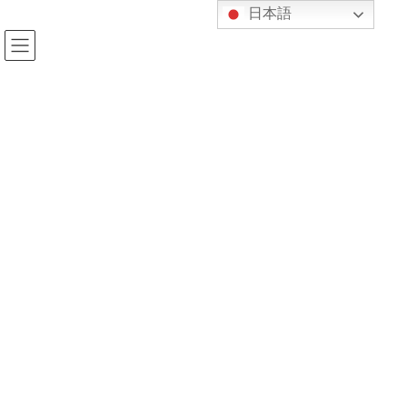
コ
ナ
日本語
ン
ビ
テ
ゲ
ン
ー
ツ
シ
へ
ョ
投稿
ス
ン
キ
に
ッ
移
プ
動
HOME
本のご紹介
2021カレンダー富士（1月）
2021年1月6日
kijukan
2021カレンダー富士（1月）