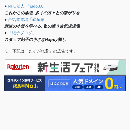
●
NPO法人 「judo3.0」
これからの柔道, 多くの方々との繋がりを
●
合気道道場「武産館」
武道の本質を学べる, 私の通う合気道道場
●
「紀子ブログ」
スタッフ紀子の小さなHappy探し
※ 下記は「たそがれ君」の広告です。