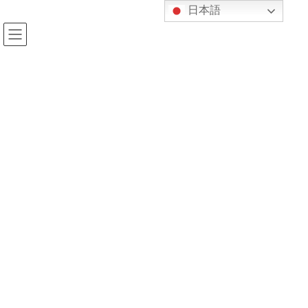
コ
ナ
日本語
ン
ビ
テ
ゲ
ン
ー
ツ
シ
へ
ョ
投稿
ス
ン
キ
に
ッ
移
プ
動
HOME
本日（8/9）の中高一般柔道クラス
IMG_9152-4
2022年8月9日
kijukan
IMG_9152-4