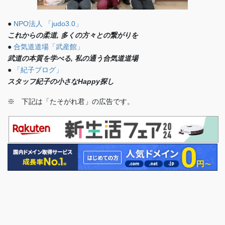
●
NPO法人 「judo3.0」
これからの柔道, 多くの方々との繋がりを
●
合気道道場「武産館」
武道の本質を学べる, 私の通う合気道道場
●
「紀子ブログ」
スタッフ紀子の小さなHappy探し
※ 下記は「たそがれ君」の広告です。