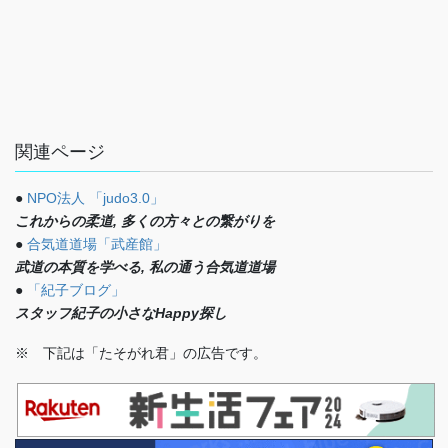
関連ページ
●
NPO法人 「judo3.0」
これからの柔道, 多くの方々との繋がりを
●
合気道道場「武産館」
武道の本質を学べる, 私の通う合気道道場
●
「紀子ブログ」
スタッフ紀子の小さなHappy探し
※ 下記は「たそがれ君」の広告です。