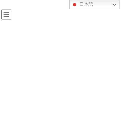
コ
ナ
日本語
ン
ビ
テ
ゲ
ン
ー
ツ
シ
へ
ョ
新着情報
ス
ン
キ
に
ッ
移
プ
動
HOME
新着情報
本日（9/15）の授業についてのお詫び
2021年9月15日
kijukan
新着情報
本日（9/15）の授業についてのお
詫び
昨日（9/14）の稽古参加者（小学生高学年クラス以上）には既
に連絡致しましたが、これまで陰ながら紀柔館をずっと応援して