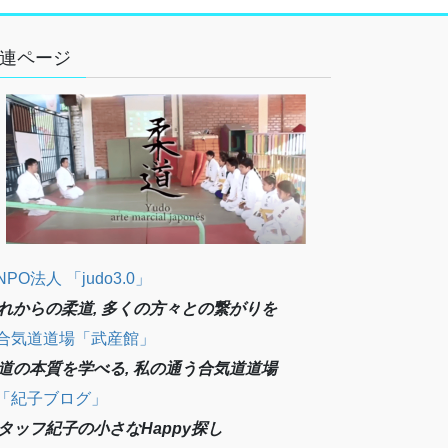
連ページ
NPO法人 「judo3.0」
れからの柔道, 多くの方々との繋がりを
合気道道場「武産館」
道の本質を学べる, 私の通う合気道道場
「紀子ブログ」
タッフ紀子の小さなHappy探し