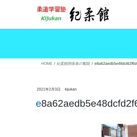
コ
ナ
ン
ビ
テ
ゲ
ン
ー
ツ
シ
へ
ョ
ス
ン
キ
に
ッ
移
HOME
紀柔館関係者の奮闘
e8a62aedb5e48dcfd2f6
プ
動
2021年2月3日
kijukan
e8a62aedb5e48dcfd2