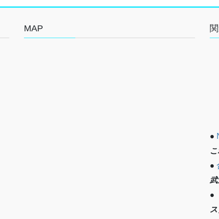
MAP
関
●
こ
●
武
●
ス