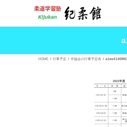
コ
ナ
ン
ビ
テ
ゲ
ン
ー
ツ
シ
へ
ョ
a
ス
ン
キ
に
ッ
移
HOME
行事予定
市協会の行事予定表
a1ee4146f96
プ
動