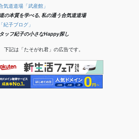
合気道道場「武産館」
道の本質を学べる, 私の通う合気道道場
「紀子ブログ」
タッフ紀子の小さなHappy探し
 下記は「たそがれ君」の広告です。