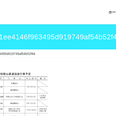
ホー
1ee4146f963495d919749af54b52f
3495d919749af54b52f4d