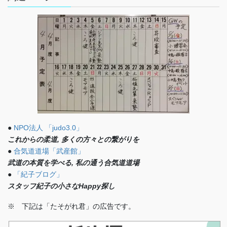
●
NPO法人 「judo3.0」
これからの柔道, 多くの方々との繋がりを
●
合気道道場「武産館」
武道の本質を学べる, 私の通う合気道道場
●
「紀子ブログ」
スタッフ紀子の小さなHappy探し
※ 下記は「たそがれ君」の広告です。