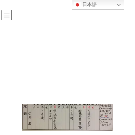
コ
ナ
日本語
ン
ビ
テ
ゲ
ン
ー
ツ
シ
へ
ョ
4月（+GW）予定表
ス
ン
キ
に
ッ
移
プ
動
HOME
行事予定
今月の予定と紀柔館の時間割表
4月（+GW）予定表