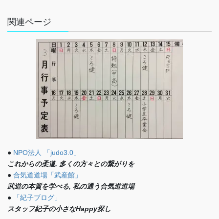
関連ページ
●
NPO法人 「judo3.0」
これからの柔道, 多くの方々との繋がりを
●
合気道道場「武産館」
武道の本質を学べる, 私の通う合気道道場
●
「紀子ブログ」
スタッフ紀子の小さなHappy探し