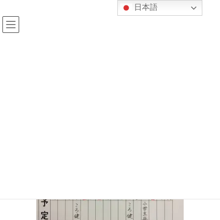
コ
ナ
日本語
ン
ビ
テ
ゲ
ン
ー
ツ
シ
へ
ョ
c703ef5f659fd02935aa841e80efe34
ス
ン
キ
に
3
ッ
移
プ
動
HOME
行事予定
今月の予定と紀柔館の時間割表
c703ef5f659fd02935aa841e80efe343