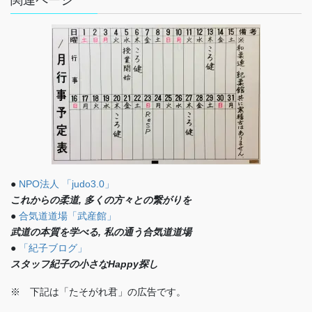
関連ページ
●
NPO法人 「judo3.0」
これからの柔道, 多くの方々との繋がりを
●
合気道道場「武産館」
武道の本質を学べる, 私の通う合気道道場
●
「紀子ブログ」
スタッフ紀子の小さなHappy探し
※ 下記は「たそがれ君」の広告です。