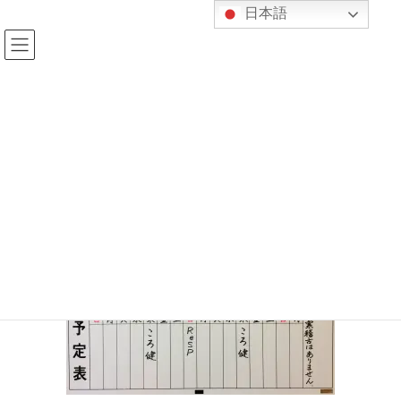
コ
ナ
日本語
ン
ビ
テ
ゲ
ン
ー
ツ
シ
へ
ョ
IMG_8743
ス
ン
キ
に
ッ
移
プ
動
HOME
行事予定
今月の予定と紀柔館の時間割表
IMG_8743