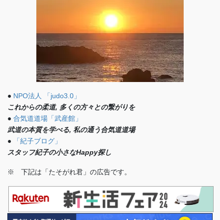
●
NPO法人 「judo3.0」
これからの柔道, 多くの方々との繋がりを
●
合気道道場「武産館」
武道の本質を学べる, 私の通う合気道道場
●
「紀子ブログ」
スタッフ紀子の小さなHappy探し
※ 下記は「たそがれ君」の広告です。