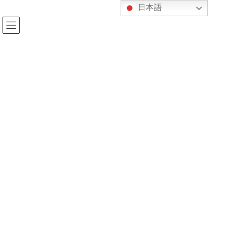
コ
ナ
日本語
ン
ビ
テ
ゲ
ン
ー
ツ
シ
へ
ョ
投稿
ス
ン
キ
に
ッ
移
プ
動
HOME
謹賀新年
a5acf634-9b40-4607-a4a3-3fb64c80792d
2025年1月6日
kijukan
a5acf634-9b40-4607-a4a3-
3fb64c80792d