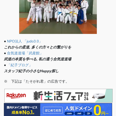
●
NPO法人 「judo3.0」
これからの柔道, 多くの方々との繋がりを
●
合気道道場「武産館」
武道の本質を学べる, 私の通う合気道道場
●
「紀子ブログ」
スタッフ紀子の小さなHappy探し
※ 下記は「たそがれ君」の広告です。