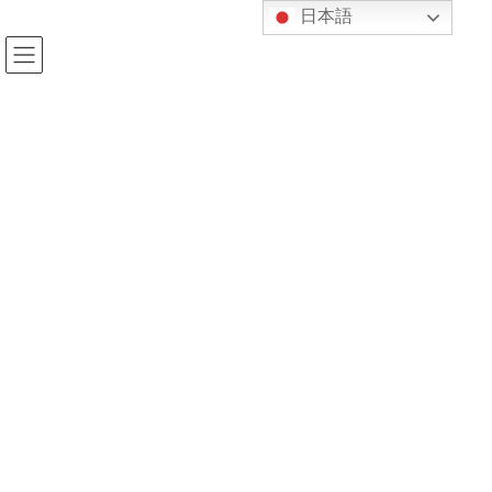
コ
ナ
日本語
ン
ビ
テ
ゲ
ン
ー
ツ
シ
へ
ョ
投稿
ス
ン
キ
に
ッ
移
プ
動
HOME
連盟寒稽古
IMG_1432
2025年1月12日
kijukan
IMG_1432