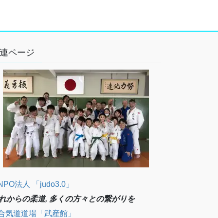
連ページ
NPO法人 「judo3.0」
れからの柔道, 多くの方々との繋がりを
合気道道場「武産館」