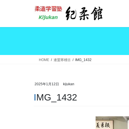
コ
ナ
ン
ビ
テ
ゲ
ン
ー
ツ
シ
へ
ョ
ス
ン
キ
に
ッ
移
HOME
連盟寒稽古
IMG_1432
プ
動
2025年1月12日
kijukan
IMG_1432