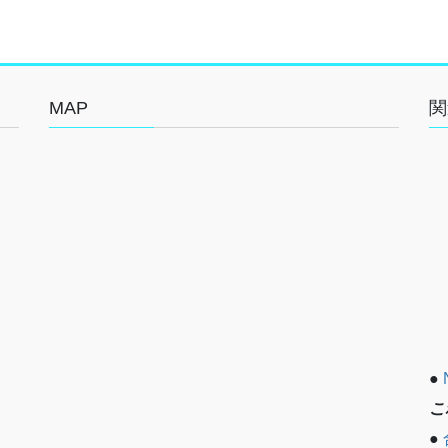
MAP
関
●
こ
●