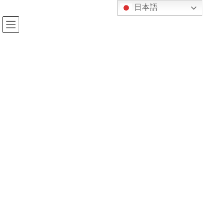
コ
ナ
日本語
ン
ビ
テ
ゲ
ン
ー
ツ
シ
へ
ョ
新着情報
ス
ン
キ
に
ッ
移
プ
動
HOME
新着情報
進級審査について
2022年2月8日
kijukan
新着情報
進級審査について
本日（2/8）の第３回Zoomhouseにご参加下さった皆様、どうも有
難うございました。
いやぁ大泉先生のお話は、大変興味深かったですねー！
ちなみに今回、題材とした本は『禅とジブリ』（鈴木敏夫著、淡