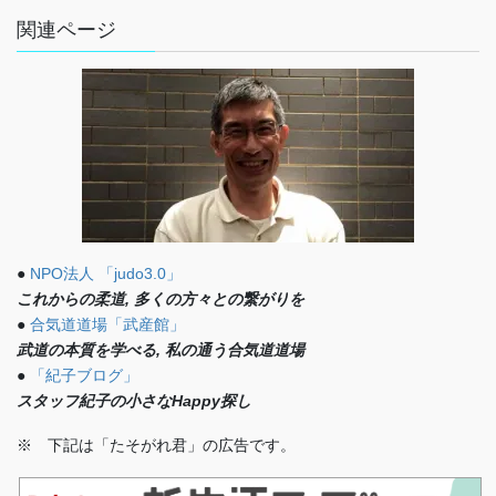
関連ページ
●
NPO法人 「judo3.0」
これからの柔道, 多くの方々との繋がりを
●
合気道道場「武産館」
武道の本質を学べる, 私の通う合気道道場
●
「紀子ブログ」
スタッフ紀子の小さなHappy探し
※ 下記は「たそがれ君」の広告です。