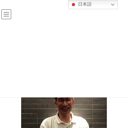
コ
ナ
日本語
ン
ビ
テ
ゲ
ン
ー
ツ
シ
へ
ョ
メディア
ス
ン
キ
に
ッ
移
プ
動
HOME
メディア
2018年12月25日
kijukan