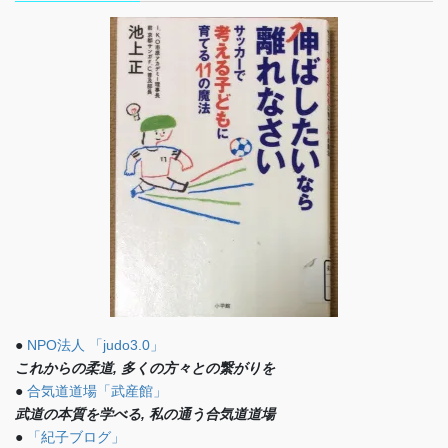
●
NPO法人 「judo3.0」
これからの柔道, 多くの方々との繋がりを
●
合気道道場「武産館」
武道の本質を学べる, 私の通う合気道道場
●
「紀子ブログ」