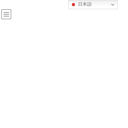
コ
ナ
日本語
ン
ビ
テ
ゲ
ン
ー
ツ
シ
へ
ョ
投稿
ス
ン
キ
に
ッ
移
プ
動
HOME
3つのお知らせ
813c8f3430b7dbe7becda0ce1de81890
2020年12月8日
kijukan
813c8f3430b7dbe7becda0ce1de818
90