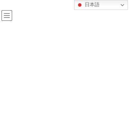
コ
ナ
日本語
ン
ビ
テ
ゲ
ン
ー
ツ
シ
へ
ョ
メディア
ス
ン
キ
に
ッ
移
プ
動
HOME
メディア
353229efc61c3d51b15396411efcb744
2019年12月31日
kijukan
353229efc61c3d51b15396411efcb74
4