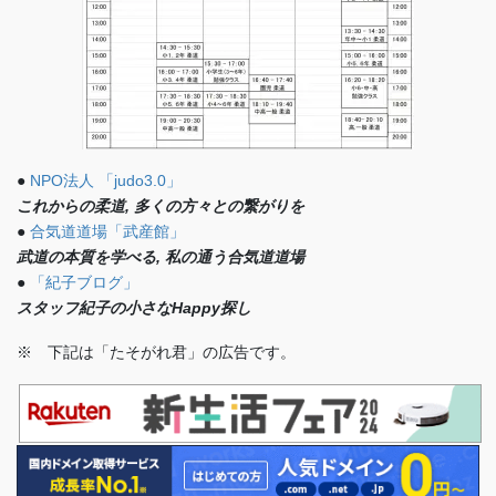
●
NPO法人 「judo3.0」
これからの柔道, 多くの方々との繋がりを
●
合気道道場「武産館」
武道の本質を学べる, 私の通う合気道道場
●
「紀子ブログ」
スタッフ紀子の小さなHappy探し
※ 下記は「たそがれ君」の広告です。