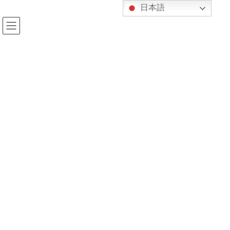
コ
ナ
日本語
ン
ビ
テ
ゲ
ン
ー
ツ
シ
へ
ョ
投稿
ス
ン
キ
に
ッ
移
プ
動
HOME
4/13（月）-18（土）の授業について
0b3380b40ce73c957685a39f2a95a717-1
2020年4月13日
kijukan
0b3380b40ce73c957685a39f2a95a7
17-1