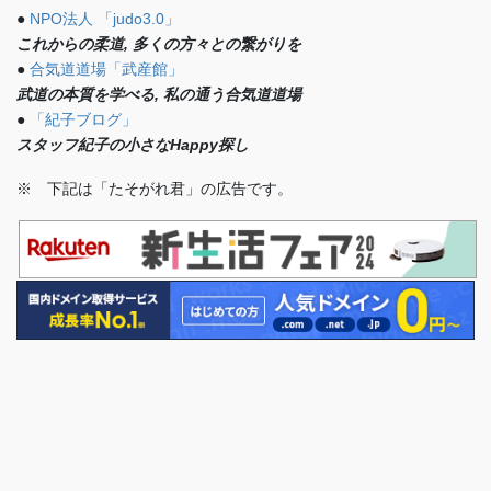
●
NPO法人 「judo3.0」
これからの柔道, 多くの方々との繋がりを
●
合気道道場「武産館」
武道の本質を学べる, 私の通う合気道道場
●
「紀子ブログ」
スタッフ紀子の小さなHappy探し
※ 下記は「たそがれ君」の広告です。