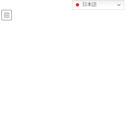
コ
ナ
日本語
ン
ビ
テ
ゲ
ン
ー
ツ
シ
へ
ョ
投稿
ス
ン
キ
に
ッ
移
プ
動
HOME
GWスペシャル授業報告
合気アップと柘植ルール
2019年5月7日
kijukan
合気アップと柘植ルール